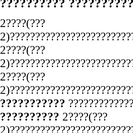
?????????? ?????????
2????(???
2)????????????????????????
2????(???
2)????????????????????????
2????(???
2)????????????????????????
???????????
????????????
??????????
2????(???
2)????????????????????????