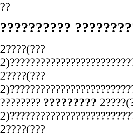
??
?????????? ???????
2????(???
2)????????????????????????
2????(???
2)????????????????????????
????????
?????????
2????(
2)????????????????????????
2????(???