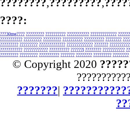
????????
,
?????????
,
????
????:
???30mg????
?????????
??????????
???????????
?????????????
??????
???????????
?????????
?????????
??????????
??????????
????????
???
?????????
?????????
?????????????
?????????????
???????
??????????
???????????
????????????
??????????
??????l
????????
???????????
??
?????????
?????????
??????????
???????
????????
?????????
????????
© Copyright 2020
?????
??????????
???????
|
???????????
??