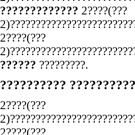
?????????????
2????(???
2)????????????????????????
2????(???
2)????????????????????????
??????
?????????.
?????????? ?????????
2????(???
2)????????????????????????
2????(???