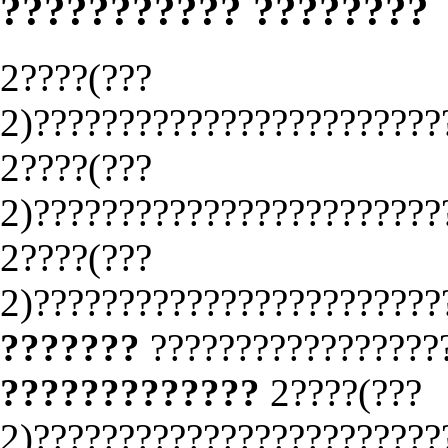
??????????? ????????
2????(???
2)????????????????????????
2????(???
2)????????????????????????
2????(???
2)????????????????????????
???????
?????????????????
?????????????
2????(???
2)????????????????????????