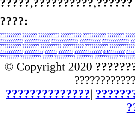
?????
,
??????????
,
??????
????:
??????????
???????
??????????
??????????
???????????
????????
????
???????????
????????????
?????????????
??????????
?????????????
??
??????????
????????
??????????
??????????
???????????
????????????
???????????
?????????
??????
???????
?????????????
40????????
????
?????????
??????????
?????
??????????
????????
???????????
???????
© Copyright 2020
??????
???????????
??????????????
|
??????
?