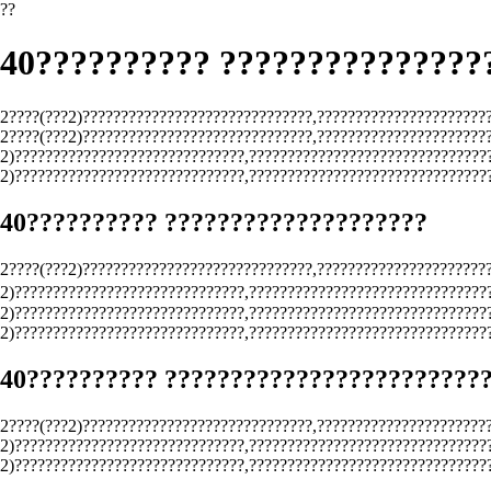
??
40?????????? ???????????????
2????(???2)??????????????????????????????,??????????????????????
2????(???2)??????????????????????????????,??????????????????????
2)??????????????????????????????,???????????????????????????????
2)??????????????????????????????,???????????????????????????????
40?????????? ????????????????????
2????(???2)??????????????????????????????,??????????????????????
2)??????????????????????????????,???????????????????????????????
2)??????????????????????????????,???????????????????????????????
2)??????????????????????????????,???????????????????????????????
40?????????? ????????????????????????
2????(???2)??????????????????????????????,??????????????????????
2)??????????????????????????????,???????????????????????????????
2)??????????????????????????????,???????????????????????????????