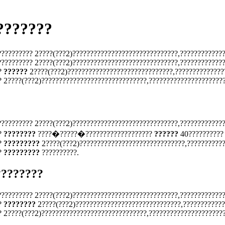
???????
?????????? 2????(???2)??????????????????????????????,????????????
?????????? 2????(???2)??????????????????????????????,????????????
?
??????
2????(???2)??????????????????????????????,??????????????
? 2????(???2)??????????????????????????????,?????????????????????
?????????? 2????(???2)??????????????????????????????,????????????
?
????????
????�?????�???????????????????
??????
40?????????
?
?????????
2????(???2)??????????????????????????????,???????????
?
?????????
??????????.
????????
?????????? 2????(???2)??????????????????????????????,????????????
?
????????
2????(???2)??????????????????????????????,????????????
? 2????(???2)??????????????????????????????,?????????????????????