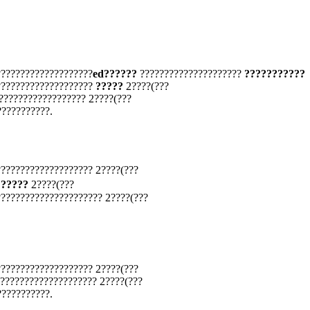
????????????????????
ed??????
?????????????????????
???????????
????????????????????
?????
2????(???
?????????????????? 2????(???
???????????.
???????????????????? 2????(???
?
?????
2????(???
????????????????????? 2????(???
???????????????????? 2????(???
???????????????????? 2????(???
???????????.