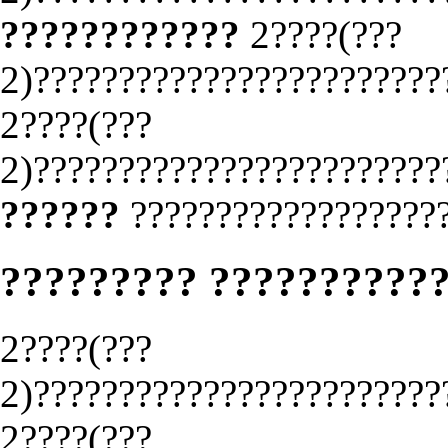
????????????
2????(???
2)????????????????????????
2????(???
2)????????????????????????
??????
???????????????????
????????? ??????????
2????(???
2)????????????????????????
2????(???