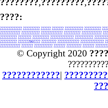
????????
,
?????????
,
????
????:
?????????????
??????????
??????
???????
???????????
??????????
???
????????????
???????????
?????????????
??????????
????????????
???
??????????
????????
??????????
??????????????
???????????
????????
??????????
???????60????
?????????
?????????????
??????????????
?
????????????
???????
???????????
???????
?????????
???????
???????
© Copyright 2020
???
?????????
????????????
|
?????????
??