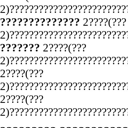
2)????????????????????????
??????????????
2????(???
2)????????????????????????
???????
2????(???
2)????????????????????????
2????(???
2)????????????????????????
2????(???
2)????????????????????????