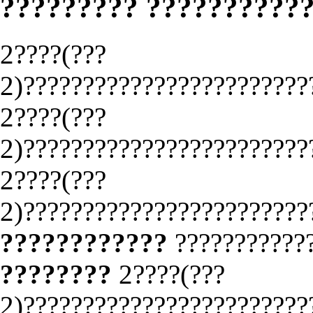
????????? ??????????
2????(???
2)????????????????????????
2????(???
2)????????????????????????
2????(???
2)????????????????????????
????????????
???????????
????????
2????(???
2)????????????????????????