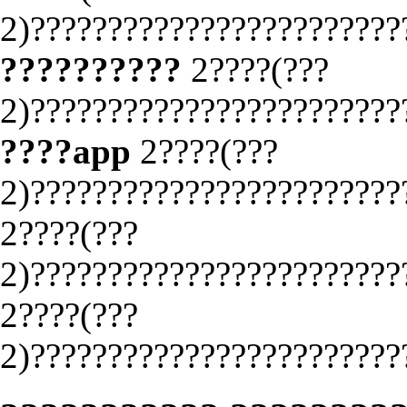
2)????????????????????????
??????????
2????(???
2)????????????????????????
????app
2????(???
2)????????????????????????
2????(???
2)????????????????????????
2????(???
2)????????????????????????