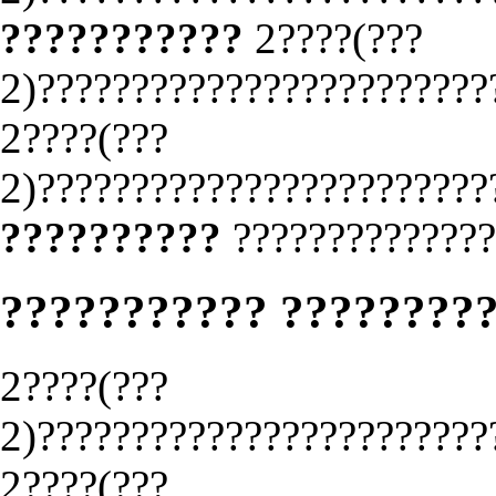
???????????
2????(???
2)????????????????????????
2????(???
2)????????????????????????
??????????
??????????????
??????????? ????????
2????(???
2)????????????????????????
2????(???