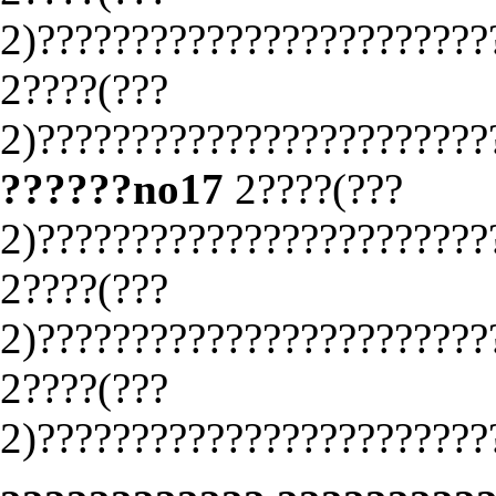
2)????????????????????????
2????(???
2)????????????????????????
??????no17
2????(???
2)????????????????????????
2????(???
2)????????????????????????
2????(???
2)????????????????????????