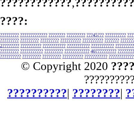
????????????
,
?????????
????:
?????????
?????????????
????????
?????????
???45???
??????????
???
?????????
?????????
?????????
??????????
??????????
???????
??????
2????????
??????????
???????????
???????????
???????????
?????????
?????????
???????????
?????????
????????????
40??????????
???????
??????????
?????????
?????????
??????????
???????????
????????????
© Copyright 2020
???
?????????
??????????
|
????????
|
?