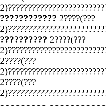
2)????????????????????????
????????????
2????(???
2)????????????????????????
??????????
2????(???
2)????????????????????????
2????(???
2)????????????????????????
2????(???
2)????????????????????????