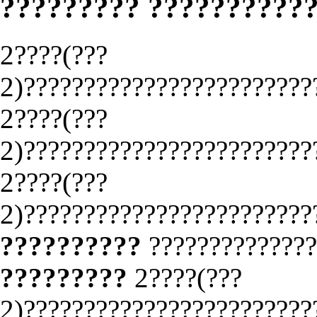
????????? ??????????
2????(???
2)????????????????????????
2????(???
2)????????????????????????
2????(???
2)????????????????????????
??????????
?????????????
?????????
2????(???
2)????????????????????????